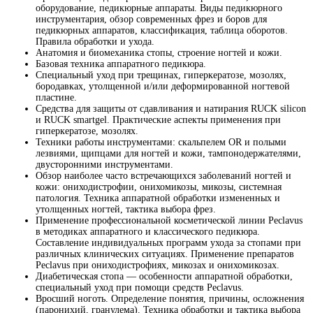
оборудование, педикюрные аппараты. Виды педикюрного
инструментария, обзор современных фрез и боров для
педикюрных аппаратов, классификация, таблица оборотов.
Правила обработки и ухода.
Анатомия и биомеханика стопы, строение ногтей и кожи.
Базовая техника аппаратного педикюра.
Cпециальный уход при трещинах, гиперкератозе, мозолях,
бородавках, утолщенной и/или деформированной ногтевой
пластине.
Средства для защиты от сдавливания и натирания RUCK silicon
и RUCK smartgel. Практические аспекты применения при
гиперкератозе, мозолях.
Техники работы инструментами: скальпелем OR и полыми
лезвиями, щипцами для ногтей и кожи, тампонодержателями,
двусторонними инструментами.
Обзор наиболее часто встречающихся заболеваний ногтей и
кожи: ониходистрофии, онихомикозы, микозы, системная
патология. Техника аппаратной обработки измененных и
утолщенных ногтей, тактика выбора фрез.
Применение профессиональной косметической линии Peclavus
в методиках аппаратного и классического педикюра.
Составление индивидуальных программ ухода за стопами при
различных клинических ситуациях. Применение препаратов
Peclavus при ониходистрофиях, микозах и онихомикозах.
Диабетическая стопа — особенности аппаратной обработки,
специальный уход при помощи средств Peclavus.
Вросший ноготь. Определение понятия, причины, осложнения
(паронихий, гранулема). Техника обработки и тактика выбора