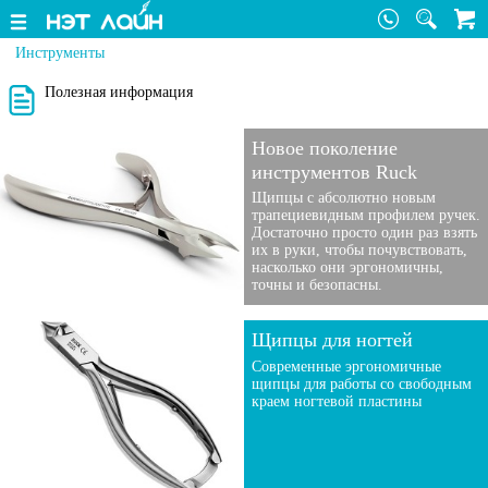
Инструменты
Полезная информация
Новое поколение
инструментов Ruck
Щипцы с абсолютно новым
трапецие­видным профилем ручек.
Достаточно просто один раз взять
их в руки, чтобы почувствовать,
насколько они эргономичны,
точны и безопасны.
Щипцы для ногтей
Современные эргономичные
щипцы для работы со свободным
краем ногтевой пластины