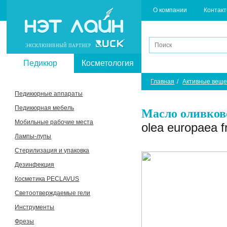
О компании
Контак
ЭКСКЛЮЗИВНЫЙ ПАРТНЕР
Педикюр
Косметология
Главная
/
Активные веще
Педикюрные аппараты
Педикюрная мебель
Масло оливков
Мобильные рабочие места
olea europaea fru
Лампы-лупы
Стерилизация и упаковка
Дезинфекция
Косметика PECLAVUS
Светоотверждаемые гели
Инструменты
Фрезы