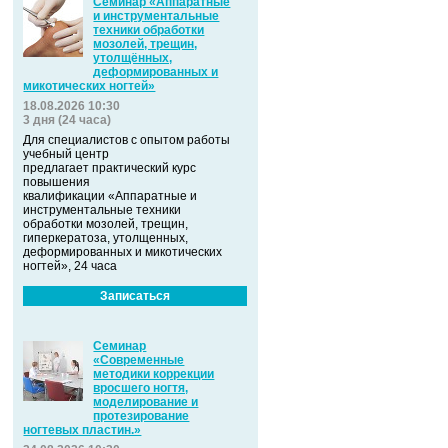
Семинар «Аппаратные
и инструментальные
техники обработки
мозолей, трещин,
утолщённых,
деформированных и
микотических ногтей»
18.08.2026 10:30
3 дня (24 часа)
Для специалистов с опытом работы
учебный центр
предлагает практический курс
повышения
квалификации «Аппаратные и
инструментальные техники
обработки мозолей, трещин,
гиперкератоза, утолщенных,
деформированных и микотических
ногтей», 24 часа
Записаться
Семинар
«Современные
методики коррекции
вросшего ногтя,
моделирование и
протезирование
ногтевых пластин.»