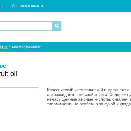
ты
Доставка и оплата
ства
/
Масло оливковое
ое
it oil
Классический косметический ингредиент 
антиоксидантными свойствами. Содержит у
ненасыщенные жирные кислоты, сквален, 
типами кожи, но особенно за сухой и ув