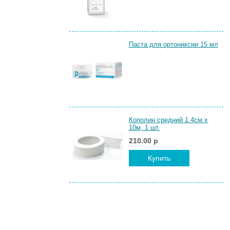
Паста для ортониксии 15 мл
Кополин средний 1.4см х
10м, 1 шт.
210.00 р
Купить