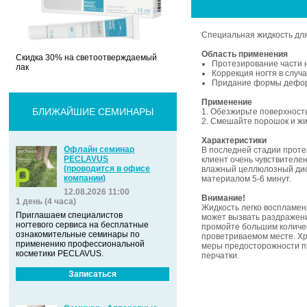
Специальная жидкость дл
Область применения
Скидка 30% на светоотверждаемый
Протезирование части н
лак
Коррекция ногтя в случ
Придание формы деформ
Применение
БЛИЖАЙШИЕ СЕМИНАРЫ
1. Обезжирьте поверхност
2. Смешайте порошок и жи
Характеристики
Офлайн семинар
В последней стадии прот
PECLAVUS
клиент очень чувствителе
(проводится в офисе
влажный целлюлозный дис
компании)
материалом 5-6 минут.
12.08.2026 11:00
Внимание!
1 день (4 часа)
Жидкость легко воспламен
Приглашаем специалистов
может вызвать раздражени
ногтевого сервиса на бесплатные
промойте большим количе
ознакомительные семинары по
проветриваемом месте. Хр
применению профессиональной
меры предосторожности пр
косметики PECLAVUS.
перчатки.
Записаться