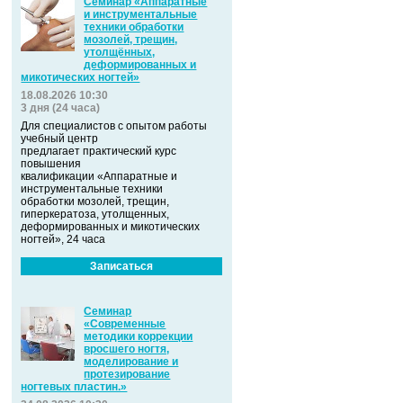
Семинар «Аппаратные
и инструментальные
техники обработки
мозолей, трещин,
утолщённых,
деформированных и
микотических ногтей»
18.08.2026 10:30
3 дня (24 часа)
Для специалистов с опытом работы
учебный центр
предлагает практический курс
повышения
квалификации «Аппаратные и
инструментальные техники
обработки мозолей, трещин,
гиперкератоза, утолщенных,
деформированных и микотических
ногтей», 24 часа
Записаться
Семинар
«Современные
методики коррекции
вросшего ногтя,
моделирование и
протезирование
ногтевых пластин.»