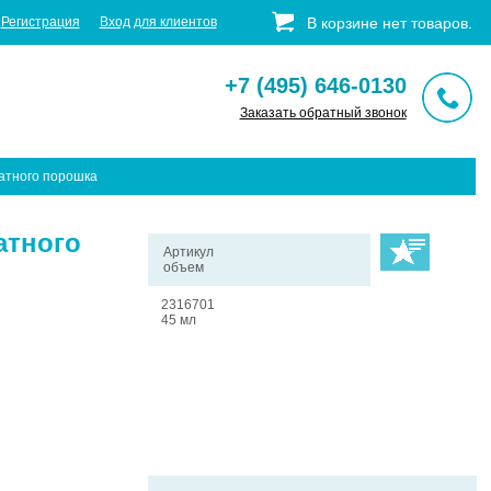
Регистрация
Вход для клиентов
В корзине
нет
товаров
.
+7 (495) 646-0130
Заказать обратный звонок
атного порошка
атного
Артикул
объем
2316701
45 мл