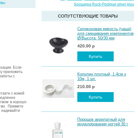
ывы
Брошюра Ruck-Pedique silver plus
СОПУТСТВУЮЩИЕ ТОВАРЫ
Силиконовая емкость (чаша)
для смешивания компонентов
Ø/Высота: 50/30 мм
420.00 р
Купить
изации. Если
ху приложить
Кополин плотный, 1.4см х
работы с
10м, 1 шт.
210.00 р
такте с кожей
Купить
емедленно
ством в хорошо
ство. Примите
о надевайте
Порошок акрилатный для
моделирования ногтей 30 г