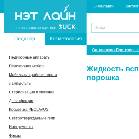
О компании
Контак
ЭКСКЛЮЗИВНЫЙ ПАРТНЕР
Педикюр
Косметология
Ортониксия / Протезиров
Педикюрные аппараты
Педикюрная мебель
Жидкость всп
Мобильные рабочие места
порошка
Лампы-лупы
Стерилизация и упаковка
Дезинфекция
Косметика PECLAVUS
Светоотверждаемые гели
Инструменты
Фрезы