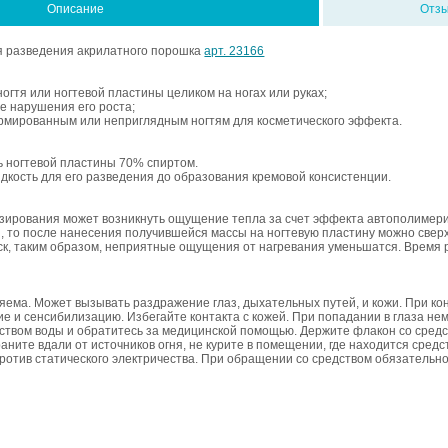
Описание
Отз
я разведения акрилатного порошка
арт. 23166
огтя или ногтевой пластины целиком на ногах или руках;
ае нарушения его роста;
ированным или неприглядным ногтям для косметического эффекта.
ь ногтевой пластины 70% спиртом.
дкость для его разведения до образования кремовой консистенции.
езирования может возникнуть ощущение тепла за счет эффекта автополимер
н, то после нанесения получившейся массы на ногтевую пластину можно свер
к, таким образом, неприятные ощущения от нагревания уменьшатся. Время 
яема. Может вызывать раздражение глаз, дыхательных путей, и кожи. При кон
е и сенсибилизацию. Избегайте контакта с кожей. При попадании в глаза н
ством воды и обратитесь за медицинской помощью. Держите флакон со сред
аните вдали от источников огня, не курите в помещении, где находится сред
отив статического электричества. При обращении со средством обязательн