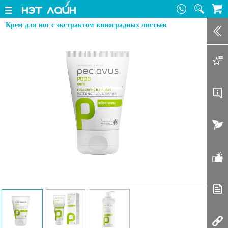
Крем для ног с экстрактом виноградных листьев
Зак
Доб
Оп
Акт
От
Ста
Соп