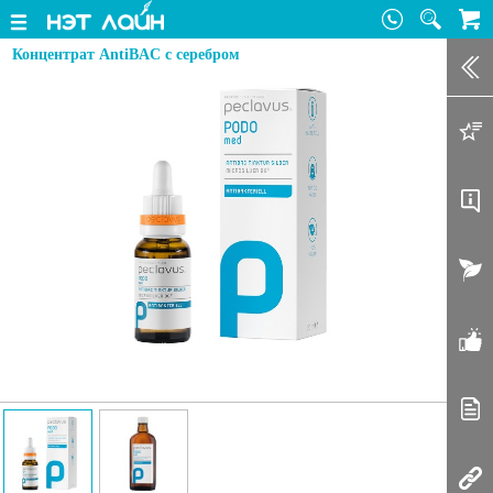
Концентрат AntiBAC с серебром
Зак
Доб
Оп
Акт
От
Ста
Соп