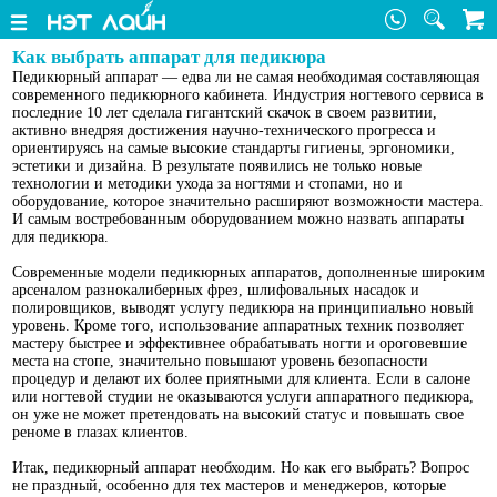
Как выбрать аппарат для педикюра
Педикюрный аппарат — едва ли не самая необходимая составляющая
современного педикюрного кабинета. Индустрия ногтевого сервиса в
последние 10 лет сделала гигантский скачок в своем развитии,
активно внедряя достижения научно-технического прогресса и
ориентируясь на самые высокие стандарты гигиены, эргономики,
эстетики и дизайна. В результате появились не только новые
технологии и методики ухода за ногтями и стопами, но и
оборудование, которое значительно расширяют возможности мастера.
И самым востребованным оборудованием можно назвать аппараты
для педикюра.
Современные модели педикюрных аппаратов, дополненные широким
арсеналом разнокалиберных фрез, шлифовальных насадок и
полировщиков, выводят услугу педикюра на принципиально новый
уровень. Кроме того, использование аппаратных техник позволяет
мастеру быстрее и эффективнее обрабатывать ногти и ороговевшие
места на стопе, значительно повышают уровень безопасности
процедур и делают их более приятными для клиента. Если в салоне
или ногтевой студии не оказываются услуги аппаратного педикюра,
он уже не может претендовать на высокий статус и повышать свое
реноме в глазах клиентов.
Итак, педикюрный аппарат необходим. Но как его выбрать? Вопрос
не праздный, особенно для тех мастеров и менеджеров, которые