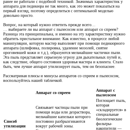
ранее не работали с подобной техникой. Значимых характеристик у
аппарата для педикюра не так много, как это может показаться на
первый взгляд, поэтому определиться с оптимальной моделью
довольно просто.
Вопрос, на который нужно ответить прежде всего…
… выбираете ли вы аппарат с пылесосом или аппарат со спреем?
Разница эта принципиальна, и именно на эту характеристику нужно
обратить пристальное внимание. Как известно, в процессе любой
манипуляции, которую мастер выполняет при помощи педикюрного
аппарата (шлифовка, полировка, удаление мозолей, снятие
ороговевшей кожи и т.д.), образуются мельчайшие частички пыли.
Эта пыль представляет серьезную угрозу для дыхательных путей и,
как следствие, общего состояния здоровья мастера и клиента. Стало
быть, чем лучше аппарат утилизирует пыль, тем он безопаснее.
Рассматривая плюсы и минусы аппаратов со спреем и пылесосом,
воспользуйтесь нашей табличкой.
Аппарат с
Аппарат со спреем
пылесосом
Поглощает пыль,
которая
Связывает частицы пыли при
«складируется» в
помощи воды или дезраствора,
специальные
мельчайшие капельки которого
биологические
Способ
постоянно разбрызгиваются
фильтры-
утилизации
вокруг рабочей зоны.
накопители —