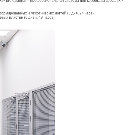
IP professional – профессиональная система для коррекции вросших и
рмированных и микотических ногтей (3 дня, 24 часа).
вых пластин (6 дней, 48 часов)