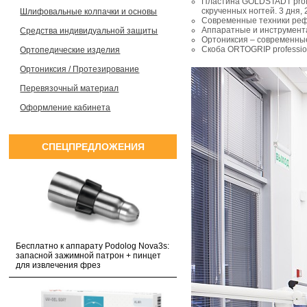
Пластина GOLDSTADT profe
скрученных ногтей. 3 дня, 
Шлифовальные колпачки и основы
Современные техники рефл
Аппаратные и инструмента
Средства индивидуальной защиты
Ортониксия – современные 
Скоба ORTOGRIP profession
Ортопедические изделия
Ортониксия / Протезирование
Перевязочный материал
Оформление кабинета
СПЕЦПРЕДЛОЖЕНИЯ
Бесплатно к аппарату Podolog Nova3s:
запасной зажимной патрон + пинцет
для извлечения фрез