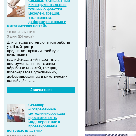
Семинар «Аппаратные
и инструментальные
техники обработки
мозолей, трещин,
утолщённых,
деформированных и
микотических ногтей»
18.08.2026 10:30
3 дня (24 часа)
Для специалистов с опытом работы
учебный центр
предлагает практический курс
повышения
квалификации «Аппаратные и
инструментальные техники
обработки мозолей, трещин,
гиперкератоза, утолщенных,
деформированных и микотических
ногтей», 24 часа
Записаться
Семинар
«Современные
методики коррекции
вросшего ногтя,
моделирование и
протезирование
ногтевых пластин.»