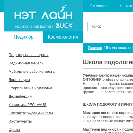
О компании
Контак
ЭКСКЛЮЗИВНЫЙ ПАРТНЕР
Педикюр
Косметология
Главная
/
Школа подолог
Педикюрные аппараты
Школа подологи
Педикюрная мебель
Мобильные рабочие места
Учебный центр нашей комп
ORTOGRIP professional на т
Лампы-лупы
Наш центр прекрасно оснащ
проводят практикующие спец
Стерилизация и упаковка
группе — не более шести че
Дезинфекция
ШКОЛА ПОДОЛОГИИ ПРИГ
Косметика PECLAVUS
Мастеров ногтевого сервиса
Светоотверждаемые гели
на курсы аппаратного пе
на бесплатные ознакомит
Инструменты
Мастеров педикюра и подол
Фрезы