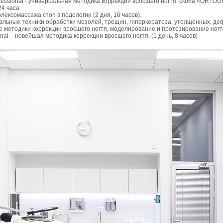
ssional - универсальная методика коррекции вросшего ногтя; скоба «ORTOGR
24 часа.
ексомассажа стоп в подологии (2 дня, 16 часов).
льные техники обработки мозолей, трещин, гиперкератоза, утолщенных, дефо
методи­ки коррекции вросшего ногтя, моде­лирование и протезирование ногте
al – новейшая методика коррекции вросшего ногтя. (1 день, 8 часов)