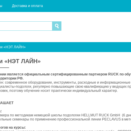
ты
Доставка и оплата
ии «НЭТ ЛАЙН»
и «НЭТ ЛАЙН»
ании является официальным сертифицированным партнером RUCK по обуче
ерритории РФ.
ен: современное оборудование, инструменты, расходные и информационные 
иалисты-подологи, регулярно повышающие свою квалификацию у ведущих пр
ловек, поэтому обучение носит практически индивидуальный характер.
ЛАШАЕТ
:
дикюра по методикам немецкой школы подологии HELLMUT RUCK GmbH (6 дней
ельные семинары по применению профессиональной линии PECLAVUS в методи
огов на курсы: